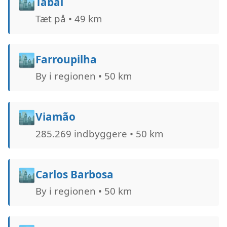
🏙️
Tabaí
Tæt på • 49 km
🏙️
Farroupilha
By i regionen • 50 km
🏙️
Viamão
285.269 indbyggere • 50 km
🏙️
Carlos Barbosa
By i regionen • 50 km