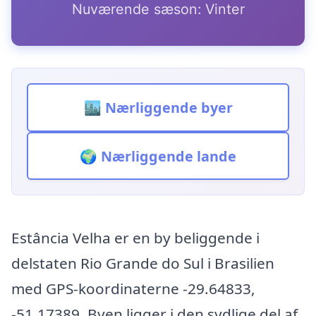
Nuværende sæson: Vinter
🏙️ Nærliggende byer
🌍 Nærliggende lande
Estância Velha er en by beliggende i
delstaten Rio Grande do Sul i Brasilien
med GPS-koordinaterne -29.64833,
-51.17389. Byen ligger i den sydlige del af