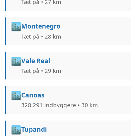
Tæt på • 27 km
🏙️
Montenegro
Tæt på • 28 km
🏙️
Vale Real
Tæt på • 29 km
🏙️
Canoas
328.291 indbyggere • 30 km
🏙️
Tupandi