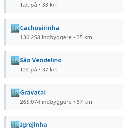
Tæt på • 33 km
🏙️
Cachoeirinha
136.258 indbyggere • 35 km
🏙️
São Vendelino
Tæt på • 37 km
🏙️
Gravataí
265.074 indbyggere • 37 km
🏙️
Igrejinha