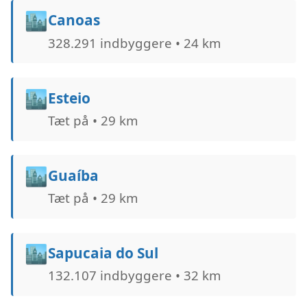
🏙️
Canoas
328.291 indbyggere • 24 km
🏙️
Esteio
Tæt på • 29 km
🏙️
Guaíba
Tæt på • 29 km
🏙️
Sapucaia do Sul
132.107 indbyggere • 32 km