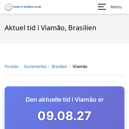
Menu
Aktuel tid i Viamão, Brasilien
Forside
Sydamerika
Brasilien
Viamão
Den aktuelle tid i Viamão er
09.08.28