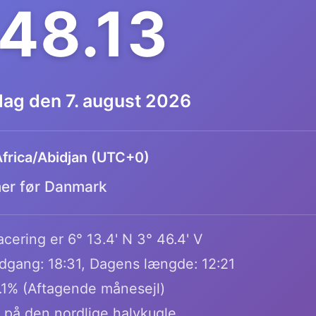
.48.13
dag den 7. august 2026
frica/Abidjan (UTC+0)
mer før Danmark
cering er 6° 13.4' N 3° 46.4' V
dgang: 18:31, Dagens længde: 12:21
.1% (Aftagende månesejl)
 på den nordlige halvkugle