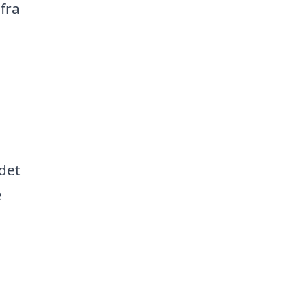
fra
det
e