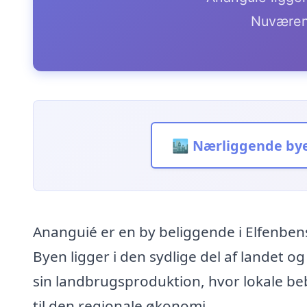
Nuværen
🏙️ Nærliggende by
Ananguié er en by beliggende i Elfenbe
Byen ligger i den sydlige del af landet o
sin landbrugsproduktion, hvor lokale beb
til den regionale økonomi.