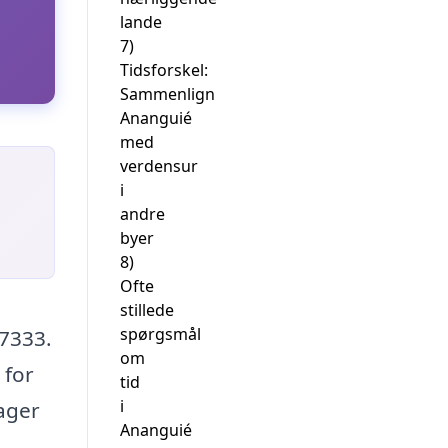
lande
7)
Tidsforskel:
Sammenlign
Ananguié
med
verdensur
i
andre
byer
8)
Ofte
stillede
spørgsmål
77333.
om
 for
tid
i
rager
Ananguié