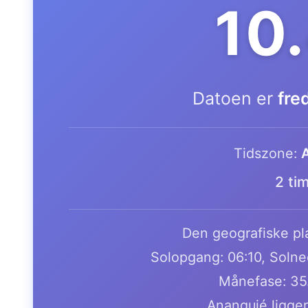
10
Datoen er
fre
Tidszone:
A
2 ti
Den geografiske pla
Solopgang: 06:10, Solne
Månefase: 35
Ananguié ligger