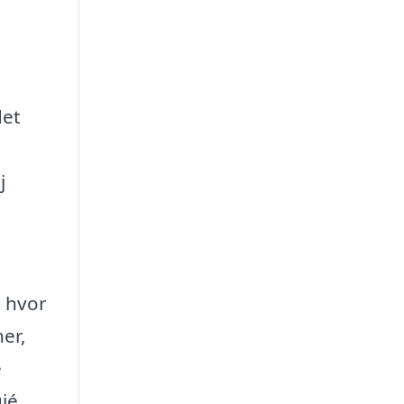
det
j
, hvor
ner,
e
uié