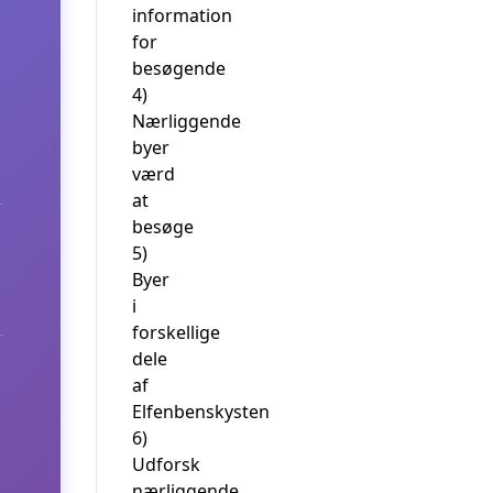
information
for
besøgende
4)
Nærliggende
byer
værd
at
besøge
5)
Byer
i
forskellige
dele
af
Elfenbenskysten
6)
Udforsk
nærliggende