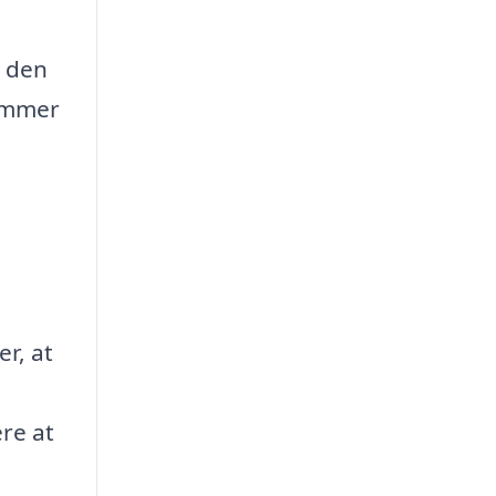
i den
remmer
r, at
ere at