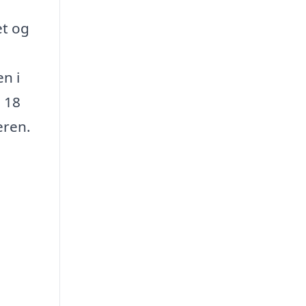
et og
n i
g 18
eren.