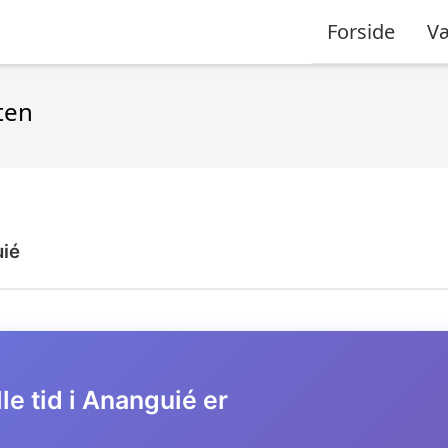
Forside
Væ
ten
ié
le tid i Ananguié er