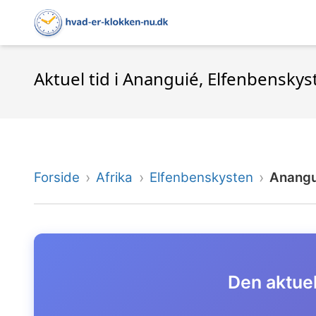
Aktuel tid i Ananguié, Elfenbenskys
Forside
Afrika
Elfenbenskysten
Anangu
Den aktuel