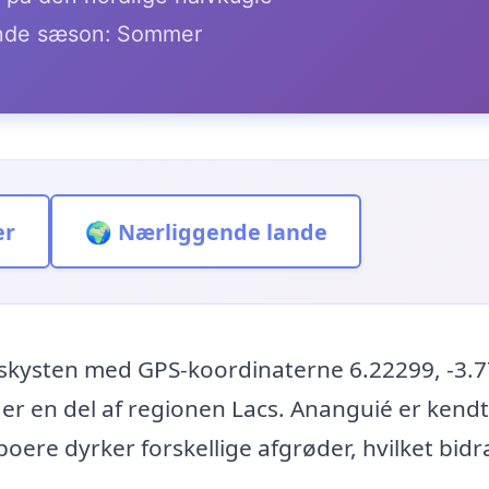
de sæson: Sommer
er
🌍 Nærliggende lande
nskysten med GPS-koordinaterne 6.22299, -3.
g er en del af regionen Lacs. Ananguié er kendt
oere dyrker forskellige afgrøder, hvilket bid