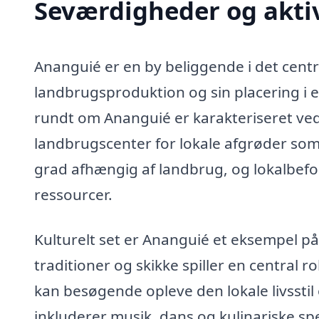
Seværdigheder og aktiv
Ananguié er en by beliggende i det centr
landbrugsproduktion og sin placering i 
rundt om Ananguié er karakteriseret ved f
landbrugscenter for lokale afgrøder som
grad afhængig af landbrug, og lokalbef
ressourcer.
Kulturelt set er Ananguié et eksempel 
traditioner og skikke spiller en central ro
kan besøgende opleve den lokale livsstil o
inkluderer musik, dans og kulinariske sp