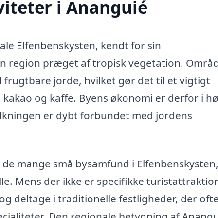
iteter i Ananguié
ale Elfenbenskysten, kendt for sin
en region præget af tropisk vegetation. Områ
rugtbare jorde, hvilket gør det til et vigtigt
 kakao og kaffe. Byens økonomi er derfor i hø
olkningen er dybt forbundet med jordens
på de mange små bysamfund i Elfenbenskysten
lle. Mens der ikke er specifikke turistattraktio
g deltage i traditionelle festligheder, der oft
ecialiteter. Den regionale betydning af Anang