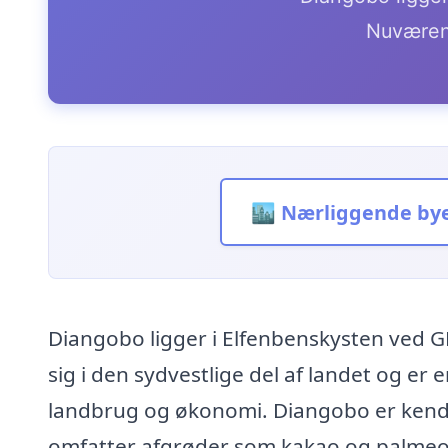
Nuværen
🏙️ Nærliggende by
Diangobo ligger i Elfenbenskysten ved G
sig i den sydvestlige del af landet og er 
landbrug og økonomi. Diangobo er kendt
omfatter afgrøder som kakao og palmeoli