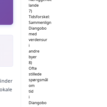
lande
7)
Tidsforskel:
Sammenlign
Diangobo
med
verdensur
i
andre
byer
8)
Ofte
stillede
spørgsmål
finder
om
lokale
tid
i
Diangobo