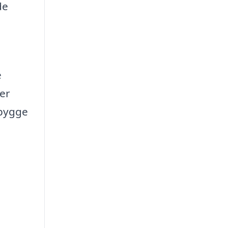
de
e
 er
pbygge