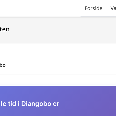
Forside
Væ
sten
bo
le tid i Diangobo er