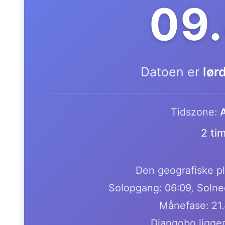
09
Datoen er
lør
Tidszone:
A
2 ti
Den geografiske pla
Solopgang: 06:09, Solne
Månefase: 21
Diangobo ligger