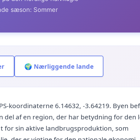
de sæson: Sommer
er
🌍 Nærliggende lande
PS-koordinaterne 6.14632, -3.64219. Byen be
en del af en region, der har betydning for den 
 for sin aktive landbrugsproduktion, som
e, der er vigtige for den nationale økonomi.