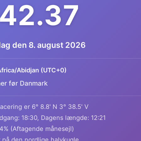
.42.38
dag den 8. august 2026
frica/Abidjan (UTC+0)
mer før Danmark
cering er 6° 8.8' N 3° 38.5' V
dgang: 18:30, Dagens længde: 12:21
.4% (Aftagende månesejl)
 på den nordlige halvkugle