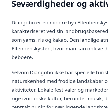
Seværdigheder og aktiv
Diangobo er en mindre by i Elfenbensky
karakteriseret ved sin landbrugsbasere
som yams, ris og kakao. Den landlige atmos
Elfenbenskysten, hvor man kan opleve de
beboere.
Selvom Diangobo ikke har specielle turist
naturskønhed med frodige landskaber og 
aktiviteter. Lokale festivaler og marked
rige ivorianske kultur, herunder musik
centralt punkt for nærliggende landsbye