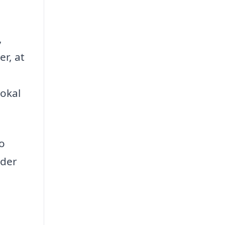
,
er, at
lokal
o
 der