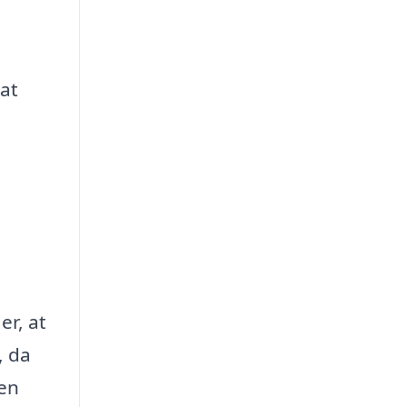
 at
er, at
, da
den