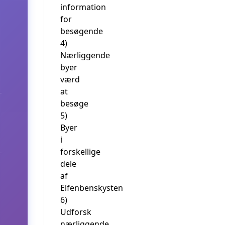
information
for
besøgende
4)
Nærliggende
byer
værd
at
besøge
5)
Byer
i
forskellige
dele
af
Elfenbenskysten
6)
Udforsk
nærliggende