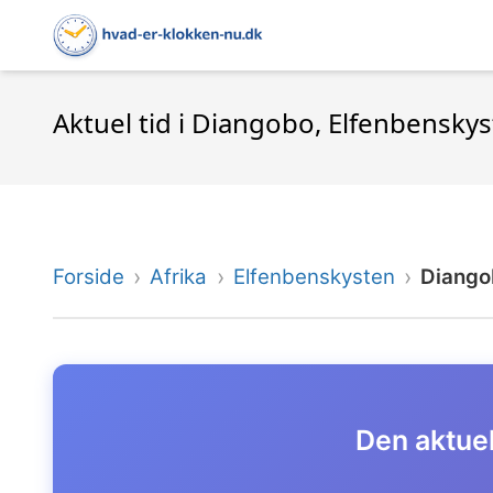
Aktuel tid i Diangobo, Elfenbensky
Forside
Afrika
Elfenbenskysten
Diango
Den aktuel