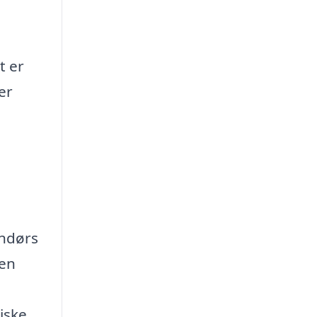
t er
er
endørs
den
iske