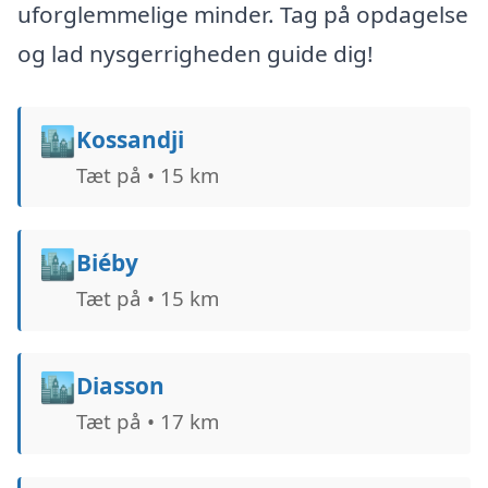
uforglemmelige minder. Tag på opdagelse
og lad nysgerrigheden guide dig!
🏙️
Kossandji
Tæt på • 15 km
🏙️
Biéby
Tæt på • 15 km
🏙️
Diasson
Tæt på • 17 km