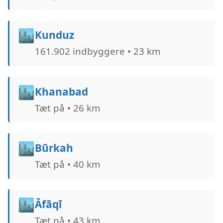
🏙️
Kunduz
161.902 indbyggere • 23 km
🏙️
Khanabad
Tæt på • 26 km
🏙️
Būrkah
Tæt på • 40 km
🏙️
Āfāqī
Tæt på • 43 km