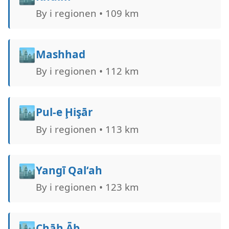
By i regionen • 109 km
🏙️
Mashhad
By i regionen • 112 km
🏙️
Pul-e Ḩişār
By i regionen • 113 km
🏙️
Yangī Qal‘ah
By i regionen • 123 km
🏙️
Chāh Āb