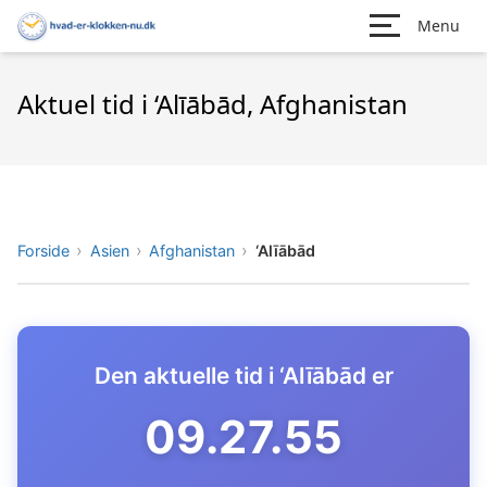
Menu
Aktuel tid i ‘Alīābād, Afghanistan
Forside
Asien
Afghanistan
‘Alīābād
Den aktuelle tid i ‘Alīābād er
09.27.56