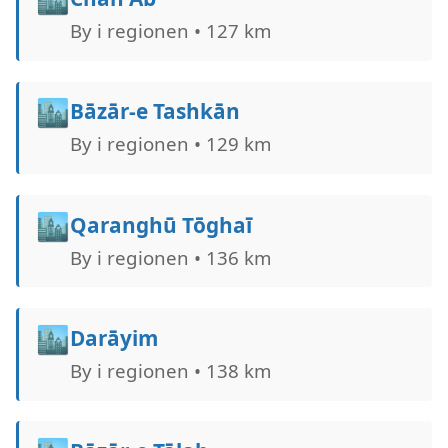
By i regionen • 127 km
🏙️
Bāzār-e Tashkān
By i regionen • 129 km
🏙️
Qaranghū Tōghaī
By i regionen • 136 km
🏙️
Darāyim
By i regionen • 138 km