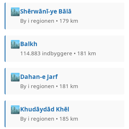
🏙️
Shērwānī-ye Bālā
By i regionen • 179 km
🏙️
Balkh
114.883 indbyggere • 181 km
🏙️
Dahan-e Jarf
By i regionen • 181 km
🏙️
Khudāydād Khēl
By i regionen • 185 km