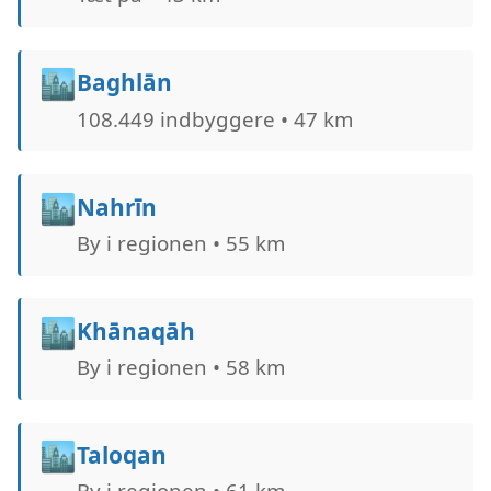
🏙️
Baghlān
108.449 indbyggere • 47 km
🏙️
Nahrīn
By i regionen • 55 km
🏙️
Khānaqāh
By i regionen • 58 km
🏙️
Taloqan
By i regionen • 61 km