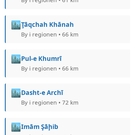
🏙️
Ţāqchah Khānah
By i regionen • 66 km
🏙️
Pul-e Khumrī
By i regionen • 66 km
🏙️
Dasht-e Archī
By i regionen • 72 km
🏙️
Imām Şāḩib