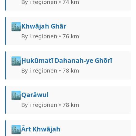
By i regionen • 74 km
🏙️
Khwājah Ghār
By i regionen • 76 km
🏙️
Ḩukūmatī Dahanah-ye Ghōrī
By i regionen • 78 km
🏙️
Qarāwul
By i regionen • 78 km
🏙️
Ārt Khwājah