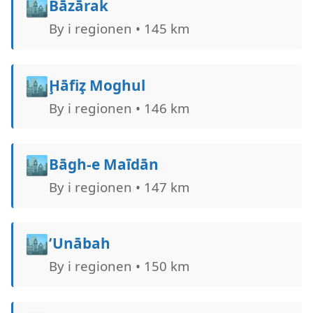
🏙️
Bāzārak
By i regionen • 145 km
🏙️
Ḩāfiz̧ Moghul
By i regionen • 146 km
🏙️
Bāgh-e Maīdān
By i regionen • 147 km
🏙️
’Unābah
By i regionen • 150 km