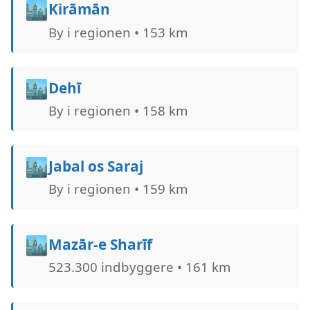
🏙️
Kirāmān
By i regionen • 153 km
🏙️
Dehī
By i regionen • 158 km
🏙️
Jabal os Saraj
By i regionen • 159 km
🏙️
Mazār-e Sharīf
523.300 indbyggere • 161 km