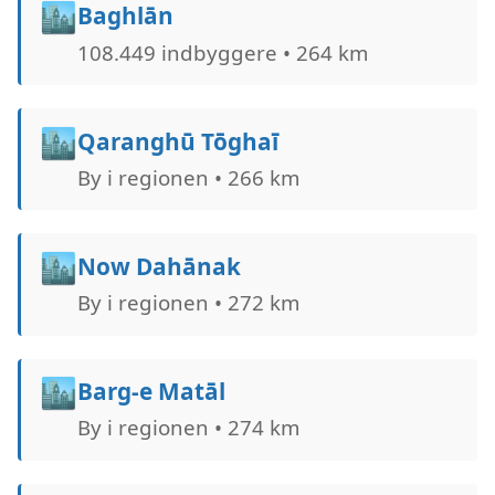
🏙️
Baghlān
108.449 indbyggere • 264 km
🏙️
Qaranghū Tōghaī
By i regionen • 266 km
🏙️
Now Dahānak
By i regionen • 272 km
🏙️
Barg-e Matāl
By i regionen • 274 km