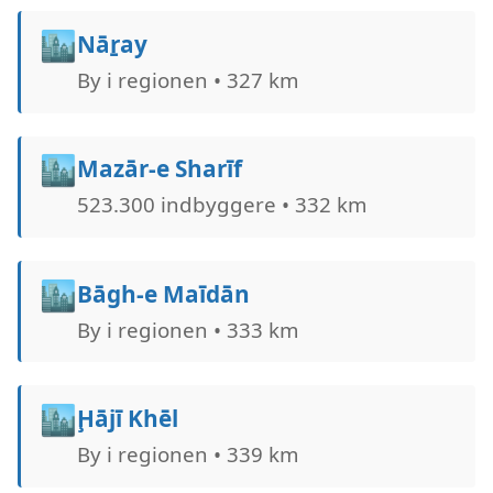
🏙️
Nāṟay
By i regionen • 327 km
🏙️
Mazār-e Sharīf
523.300 indbyggere • 332 km
🏙️
Bāgh-e Maīdān
By i regionen • 333 km
🏙️
Ḩājī Khēl
By i regionen • 339 km