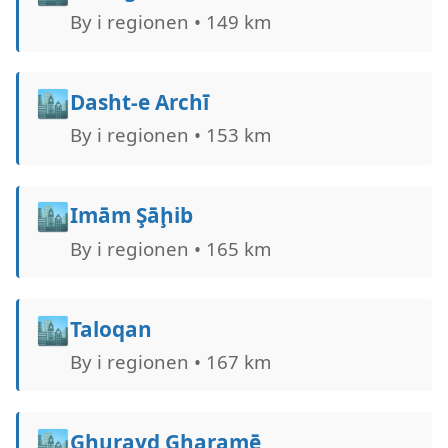
By i regionen • 149 km
🏙️
Dasht-e Archī
By i regionen • 153 km
🏙️
Imām Şāḩib
By i regionen • 165 km
🏙️
Taloqan
By i regionen • 167 km
🏙️
Ghurayd Gharamē