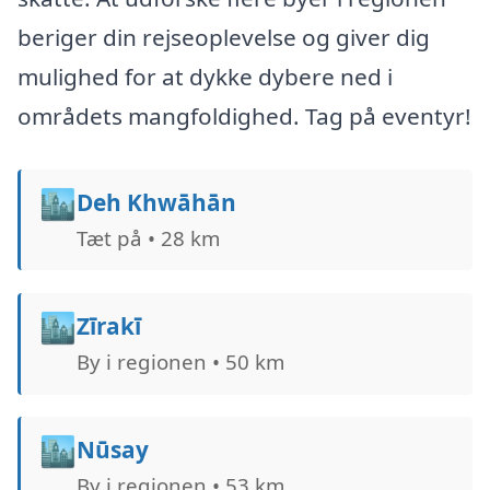
beriger din rejseoplevelse og giver dig
mulighed for at dykke dybere ned i
områdets mangfoldighed. Tag på eventyr!
🏙️
Deh Khwāhān
Tæt på • 28 km
🏙️
Zīrakī
By i regionen • 50 km
🏙️
Nūsay
By i regionen • 53 km