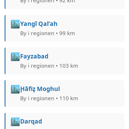
By i regionen • 92 km
🏙️
Yangī Qal‘ah
By i regionen • 99 km
🏙️
Fayzabad
By i regionen • 103 km
🏙️
Ḩāfiz̧ Moghul
By i regionen • 110 km
🏙️
Darqad