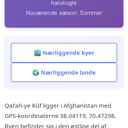
halvkugle
Nuværende sæson: Sommer
🏙️ Nærliggende byer
🌍 Nærliggende lande
Qal‘ah-ye Kūf ligger i Afghanistan med
GPS-koordinaterne 38.04119, 70.47298.
Byen befinder sig i den østlige del af