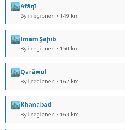
🏙️
Āfāqī
By i regionen • 149 km
🏙️
Imām Şāḩib
By i regionen • 150 km
🏙️
Qarāwul
By i regionen • 162 km
🏙️
Khanabad
By i regionen • 163 km