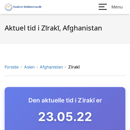
Menu
Aktuel tid i Zīrakī, Afghanistan
Forside
Asien
Afghanistan
Zīrakī
Den aktuelle tid i Zīrakī er
23.05.23