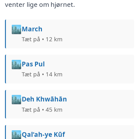
venter lige om hjørnet.
🏙️
March
Tæt på • 12 km
🏙️
Pas Pul
Tæt på • 14 km
🏙️
Deh Khwāhān
Tæt på • 45 km
🏙️
Qal‘ah-ye Kūf