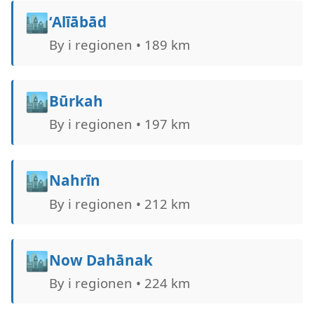
🏙️
‘Alīābād
By i regionen • 189 km
🏙️
Būrkah
By i regionen • 197 km
🏙️
Nahrīn
By i regionen • 212 km
🏙️
Now Dahānak
By i regionen • 224 km