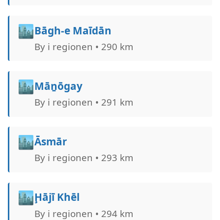
🏙️
Bāgh-e Maīdān
By i regionen • 290 km
🏙️
Māṉōgay
By i regionen • 291 km
🏙️
Āsmār
By i regionen • 293 km
🏙️
Ḩājī Khēl
By i regionen • 294 km