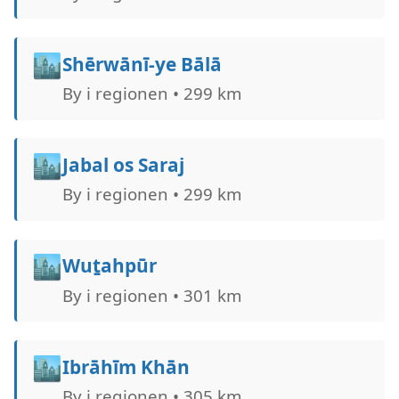
🏙️
Shērwānī-ye Bālā
By i regionen • 299 km
🏙️
Jabal os Saraj
By i regionen • 299 km
🏙️
Wuṯahpūr
By i regionen • 301 km
🏙️
Ibrāhīm Khān
By i regionen • 305 km