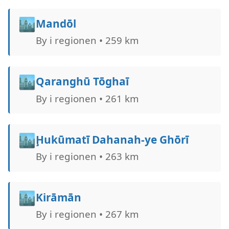
🏙️
Mandōl
By i regionen • 259 km
🏙️
Qaranghū Tōghaī
By i regionen • 261 km
🏙️
Ḩukūmatī Dahanah-ye Ghōrī
By i regionen • 263 km
🏙️
Kirāmān
By i regionen • 267 km