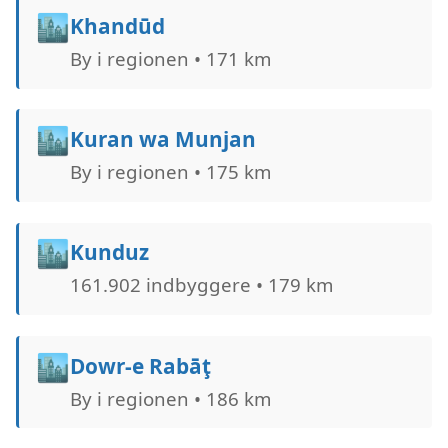
🏙️
Khandūd
By i regionen • 171 km
🏙️
Kuran wa Munjan
By i regionen • 175 km
🏙️
Kunduz
161.902 indbyggere • 179 km
🏙️
Dowr-e Rabāţ
By i regionen • 186 km