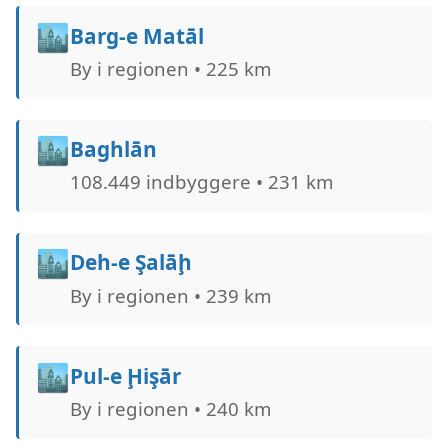
🏙️
Barg-e Matāl
By i regionen • 225 km
🏙️
Baghlān
108.449 indbyggere • 231 km
🏙️
Deh-e Şalāḩ
By i regionen • 239 km
🏙️
Pul-e Ḩişār
By i regionen • 240 km