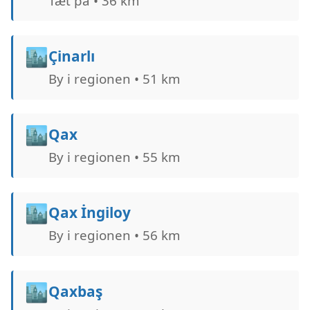
Tæt på • 36 km
🏙️
Çinarlı
By i regionen • 51 km
🏙️
Qax
By i regionen • 55 km
🏙️
Qax İngiloy
By i regionen • 56 km
🏙️
Qaxbaş