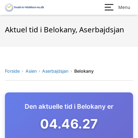
Menu
Aktuel tid i Belokany, Aserbajdsjan
Forside
Asien
Aserbajdsjan
Belokany
Den aktuelle tid i Belokany er
04.46.28