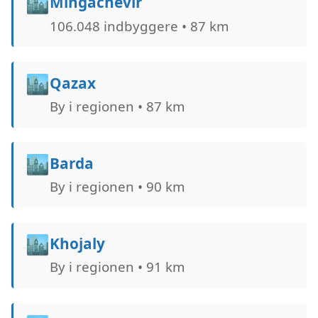
🏙️
Mingachevir
106.048 indbyggere • 87 km
🏙️
Qazax
By i regionen • 87 km
🏙️
Barda
By i regionen • 90 km
🏙️
Khojaly
By i regionen • 91 km