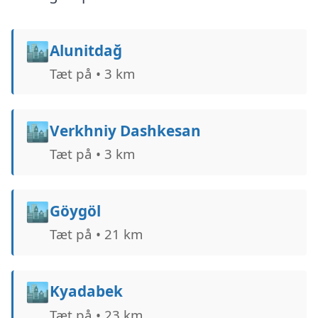
🏙️
Alunitdağ
Tæt på • 3 km
🏙️
Verkhniy Dashkesan
Tæt på • 3 km
🏙️
Göygöl
Tæt på • 21 km
🏙️
Kyadabek
Tæt på • 23 km