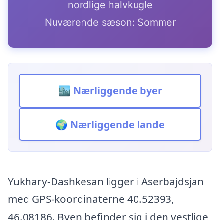
nordlige halvkugle
Nuværende sæson: Sommer
🏙️ Nærliggende byer
🌍 Nærliggende lande
Yukhary-Dashkesan ligger i Aserbajdsjan
med GPS-koordinaterne 40.52393,
46.08186. Byen befinder sig i den vestlige