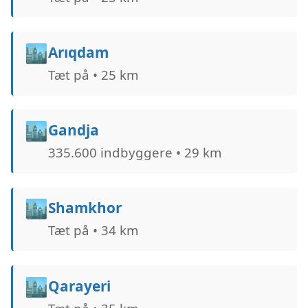
🏙️
Arıqdam
Tæt på • 25 km
🏙️
Gandja
335.600 indbyggere • 29 km
🏙️
Shamkhor
Tæt på • 34 km
🏙️
Qarayeri