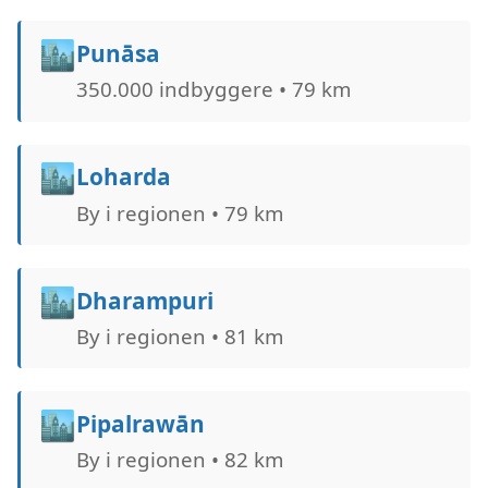
🏙️
Punāsa
350.000 indbyggere • 79 km
🏙️
Loharda
By i regionen • 79 km
🏙️
Dharampuri
By i regionen • 81 km
🏙️
Pipalrawān
By i regionen • 82 km