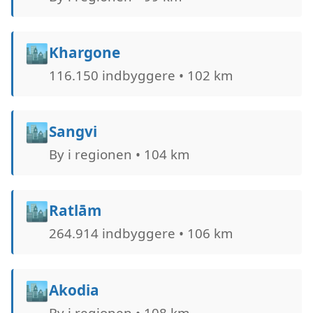
🏙️
Khargone
116.150 indbyggere • 102 km
🏙️
Sangvi
By i regionen • 104 km
🏙️
Ratlām
264.914 indbyggere • 106 km
🏙️
Akodia
By i regionen • 108 km