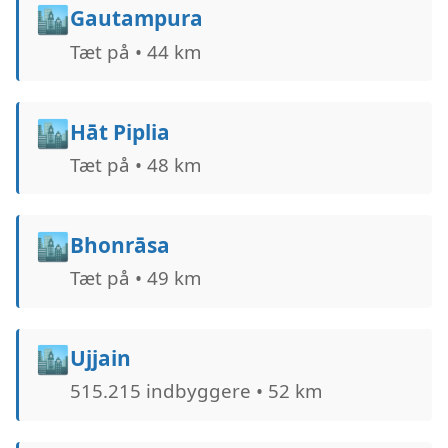
🏙️
Gautampura
Tæt på • 44 km
🏙️
Hāt Piplia
Tæt på • 48 km
🏙️
Bhonrāsa
Tæt på • 49 km
🏙️
Ujjain
515.215 indbyggere • 52 km