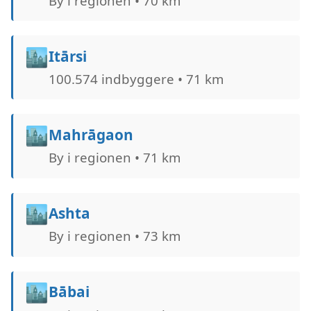
By i regionen • 70 km
🏙️
Itārsi
100.574 indbyggere • 71 km
🏙️
Mahrāgaon
By i regionen • 71 km
🏙️
Ashta
By i regionen • 73 km
🏙️
Bābai