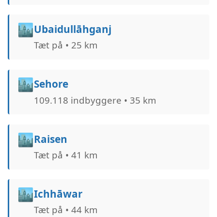
🏙️
Ubaidullāhganj
Tæt på • 25 km
🏙️
Sehore
109.118 indbyggere • 35 km
🏙️
Raisen
Tæt på • 41 km
🏙️
Ichhāwar
Tæt på • 44 km