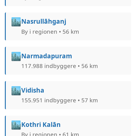
🏙️
Nasrullāhganj
By i regionen • 56 km
🏙️
Narmadapuram
117.988 indbyggere • 56 km
🏙️
Vidisha
155.951 indbyggere • 57 km
🏙️
Kothri Kalān
By i regionen • 61 km