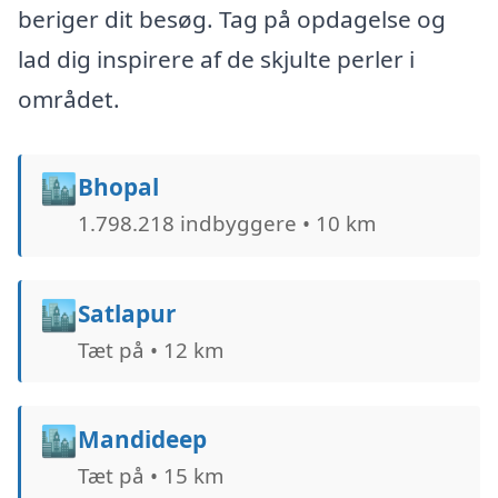
beriger dit besøg. Tag på opdagelse og
lad dig inspirere af de skjulte perler i
området.
🏙️
Bhopal
1.798.218 indbyggere • 10 km
🏙️
Satlapur
Tæt på • 12 km
🏙️
Mandideep
Tæt på • 15 km