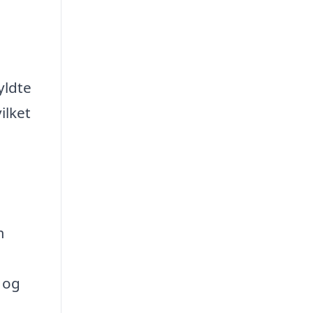
yldte
ilket
m
 og