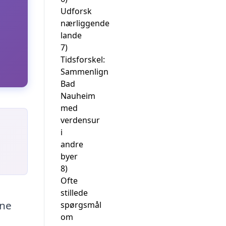
Udforsk
nærliggende
lande
7)
Tidsforskel:
Sammenlign
Bad
Nauheim
med
verdensur
i
andre
byer
8)
Ofte
stillede
rne
spørgsmål
om