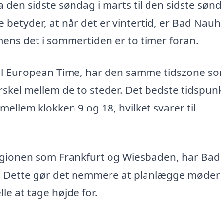
 den sidste søndag i marts til den sidste sønd
te betyder, at når det er vintertid, er Bad Nau
mens det i sommertiden er to timer foran.
al European Time, har den samme tidszone s
skel mellem de to steder. Det bedste tidspunk
ellem klokken 9 og 18, hvilket svarer til
egionen som Frankfurt og Wiesbaden, har Bad
. Dette gør det nemmere at planlægge møder
le at tage højde for.