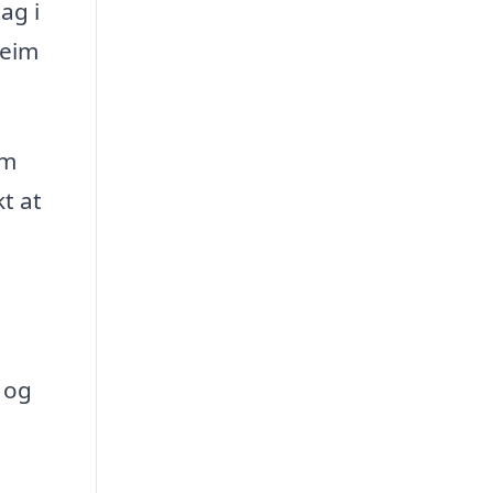
ag i
heim
om
t at
 og