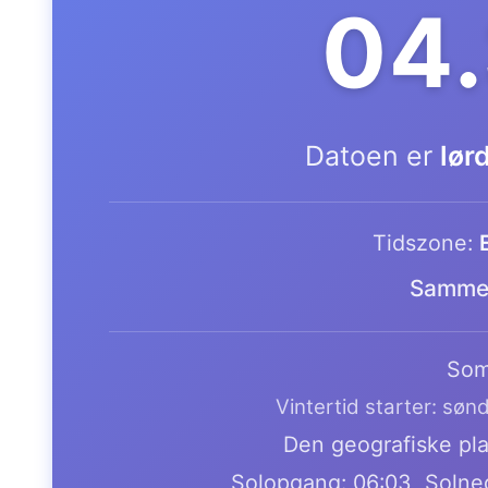
04.
Datoen er
lør
Tidszone:
Samme 
Som
Vintertid starter: søn
Den geografiske plac
Solopgang: 06:03, Solne