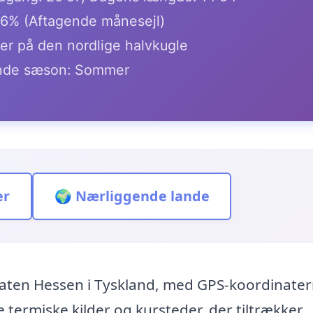
.6% (Aftagende månesejl)
er på den nordlige halvkugle
de sæson: Sommer
er
🌍 Nærliggende lande
taten Hessen i Tyskland, med GPS-koordinate
 termiske kilder og kursteder, der tiltrækker