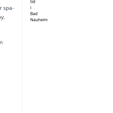
tid
r spa-
i
Bad
by.
Nauheim
en