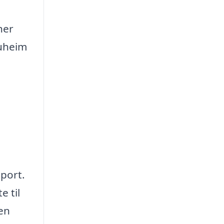
her
auheim
sport.
e til
en