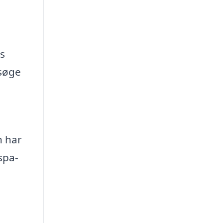
s
esøge
n har
spa-