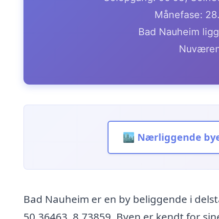
Månefase: 28
Bad Nauheim ligg
Nuværen
🏙️ Nærliggende by
Bad Nauheim er en by beliggende i dels
50.36463, 8.73859. Byen er kendt for sine