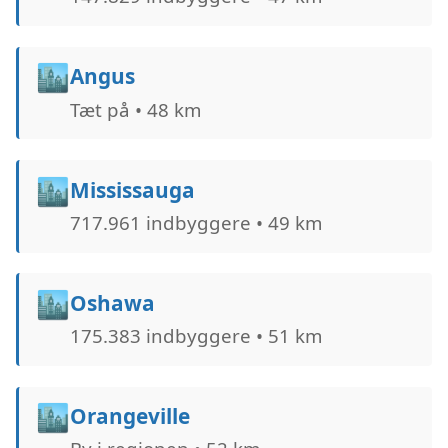
🏙️
Angus
Tæt på • 48 km
🏙️
Mississauga
717.961 indbyggere • 49 km
🏙️
Oshawa
175.383 indbyggere • 51 km
🏙️
Orangeville