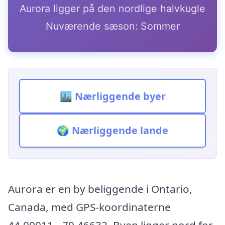
Aurora ligger på den nordlige halvkugle
Nuværende sæson: Sommer
🏙️ Nærliggende byer
🌍 Nærliggende lande
Aurora er en by beliggende i Ontario,
Canada, med GPS-koordinaterne
44.00011, -79.46632. Byen ligger nord for