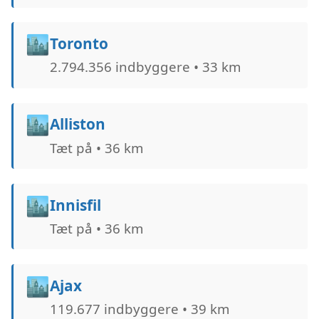
🏙️
Toronto
2.794.356 indbyggere • 33 km
🏙️
Alliston
Tæt på • 36 km
🏙️
Innisfil
Tæt på • 36 km
🏙️
Ajax
119.677 indbyggere • 39 km