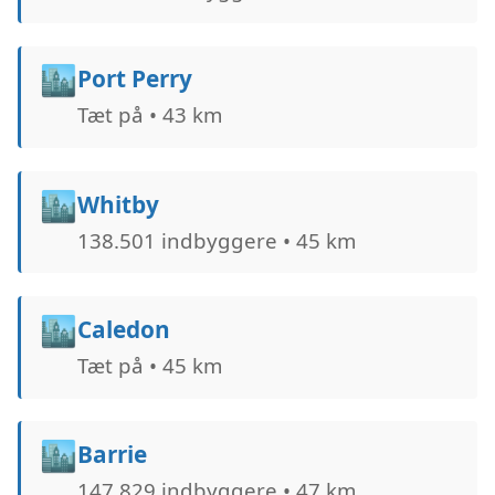
🏙️
Port Perry
Tæt på • 43 km
🏙️
Whitby
138.501 indbyggere • 45 km
🏙️
Caledon
Tæt på • 45 km
🏙️
Barrie
147.829 indbyggere • 47 km