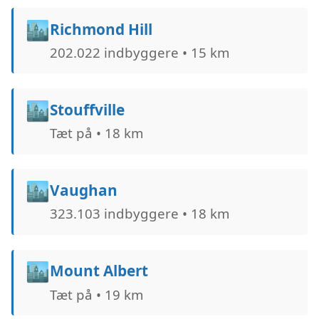
🏙️
Richmond Hill
202.022 indbyggere • 15 km
🏙️
Stouffville
Tæt på • 18 km
🏙️
Vaughan
323.103 indbyggere • 18 km
🏙️
Mount Albert
Tæt på • 19 km