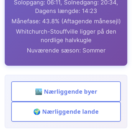
Solopgang: 06:11, Solnedgang: 20:34,
Dagens længde: 14:23
Månefase: 43.8% (Aftagende månesejl)
Whitchurch-Stouffville ligger på den
nordlige halvkugle
Nuværende sæson: Sommer
🏙️ Nærliggende byer
🌍 Nærliggende lande