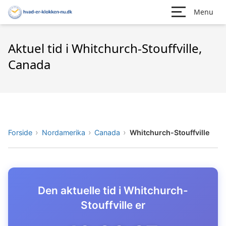
Menu
Aktuel tid i Whitchurch-Stouffville,
Canada
Forside
Nordamerika
Canada
Whitchurch-Stouffville
Den aktuelle tid i Whitchurch-
Stouffville er