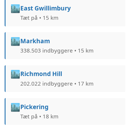
🏙️
East Gwillimbury
Tæt på • 15 km
🏙️
Markham
338.503 indbyggere • 15 km
🏙️
Richmond Hill
202.022 indbyggere • 17 km
🏙️
Pickering
Tæt på • 18 km