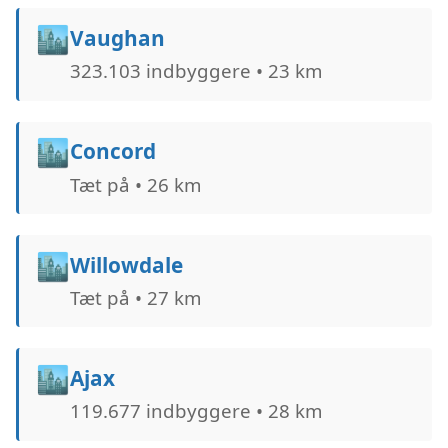
🏙️
Vaughan
323.103 indbyggere • 23 km
🏙️
Concord
Tæt på • 26 km
🏙️
Willowdale
Tæt på • 27 km
🏙️
Ajax
119.677 indbyggere • 28 km