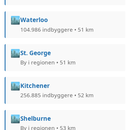
🏙️
Waterloo
104.986 indbyggere • 51 km
🏙️
St. George
By i regionen • 51 km
🏙️
Kitchener
256.885 indbyggere • 52 km
🏙️
Shelburne
By i regionen • 53 km