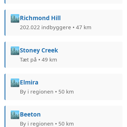
🏙️
Richmond Hill
202.022 indbyggere • 47 km
🏙️
Stoney Creek
Tæt på • 49 km
🏙️
Elmira
By i regionen • 50 km
🏙️
Beeton
By i regionen • 50 km