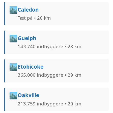
🏙️
Caledon
Tæt på • 26 km
🏙️
Guelph
143.740 indbyggere • 28 km
🏙️
Etobicoke
365.000 indbyggere • 29 km
🏙️
Oakville
213.759 indbyggere • 29 km