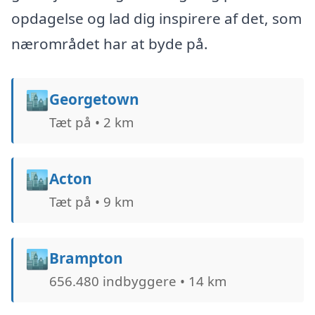
opdagelse og lad dig inspirere af det, som
nærområdet har at byde på.
🏙️
Georgetown
Tæt på • 2 km
🏙️
Acton
Tæt på • 9 km
🏙️
Brampton
656.480 indbyggere • 14 km